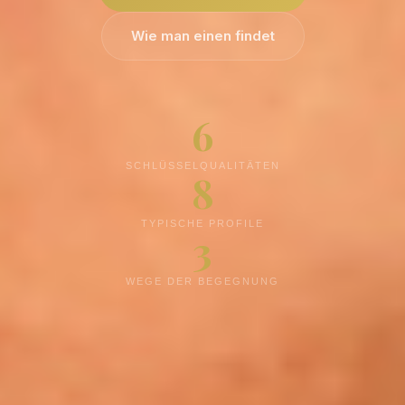
Wie man einen findet
6
SCHLÜSSELQUALITÄTEN
8
TYPISCHE PROFILE
3
WEGE DER BEGEGNUNG