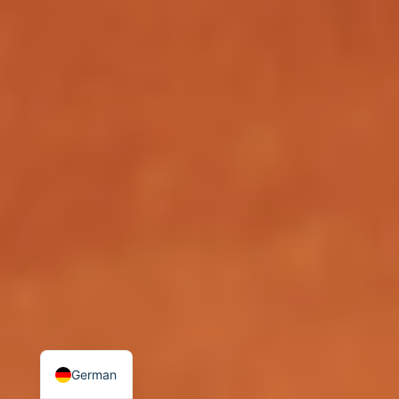
Dutch
Spanish
Italian
English
French
German