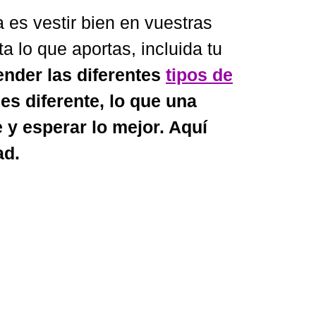
 es vestir bien en vuestras
a lo que aportas, incluida tu
nder las diferentes
tipos de
s diferente, lo que una
y esperar lo mejor. Aquí
ad.
mas tendencias. Lo que un
os baratos sólo por
que actuar como tal, y para
o sugar baby, acompañarás a
 que significa que tienes