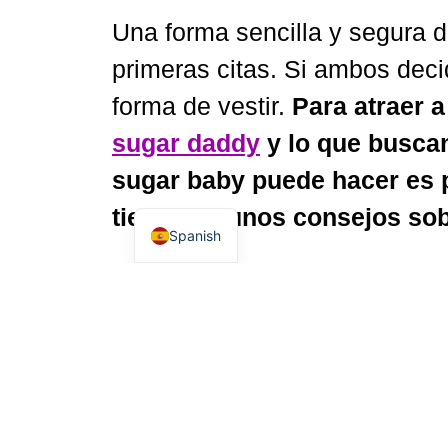
Una forma sencilla y segura de
primeras citas. Si ambos decid
Dutch
forma de vestir.
Para atraer a
German
Italian
sugar daddy
y lo que buscan
English
sugar baby puede hacer es p
French
tienes algunos consejos sob
Spanish
Hay miles de marcas de moda,
sugarbaby debe tener en cuen
ahorrarse unos pesos.
Si qui
ello es importante dar prio
hombres de negocios adinerad