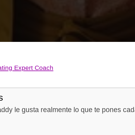
ating Expert Coach
s
ddy le gusta realmente lo que te pones cad
n