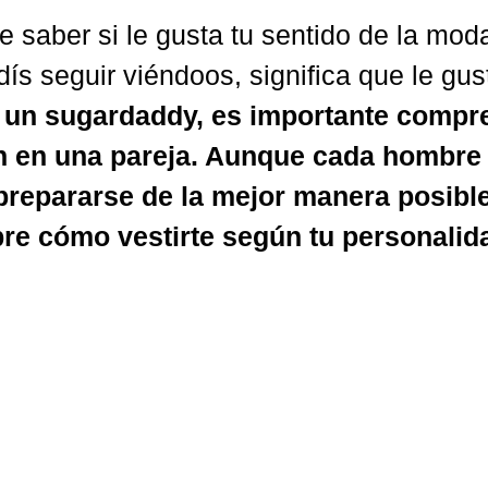
 saber si le gusta tu sentido de la moda
ís seguir viéndoos, significa que le gust
 un sugardaddy, es importante compre
 en una pareja. Aunque cada hombre e
repararse de la mejor manera posible 
re cómo vestirte según tu personalid
 millones de tiendas llenas de las últi
ta es no conformarse nunca con conjunt
eres atraer a un hombre rico, tendrás 
ridad a la calidad sobre el coste. Com
os a fiestas y viajes de negocios, lo