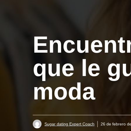
Encuentr
que le gu
moda
Sugar dating Expert Coach
26 de febrero d