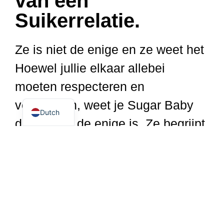
van een
Suikerrelatie.
Spanish
German
Ze is niet de enige en ze weet het
Italian
Hoewel jullie elkaar allebei
English
moeten respecteren en
French
vertrouwen, weet je Sugar Baby
Dutch
dat ze niet de enige is. Ze begrijpt
dat ze nooit in staat zal zijn om je
vrouw te vervangen of je vriendin
te worden voor de komende jaren,
dus jullie zorgen allebei voor jullie
grenzen.