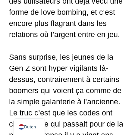
des utilisateurs ont déjà vécu une
forme de love bombing, et c’est
encore plus flagrant dans les
relations où l’argent entre en jeu.
Sans surprise, les jeunes de la
Gen Z sont hyper vigilants là-
Spanish
dessus, contrairement à certains
German
boomers qui voient ça comme de
Italian
la simple galanterie à l’ancienne.
English
Le truc c’est que les codes ont
French
changé : ce qui passait pour de la
Dutch
passion intense il y a vingt ans