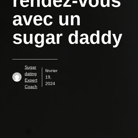
rendez-vous
avec un
sugar daddy
Sugar
février
dating
19,
Expert
2024
Coach