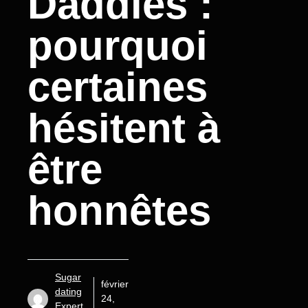
Daddies :
pourquoi
certaines
hésitent à
être
honnêtes
Sugar
février
dating
24,
Expert