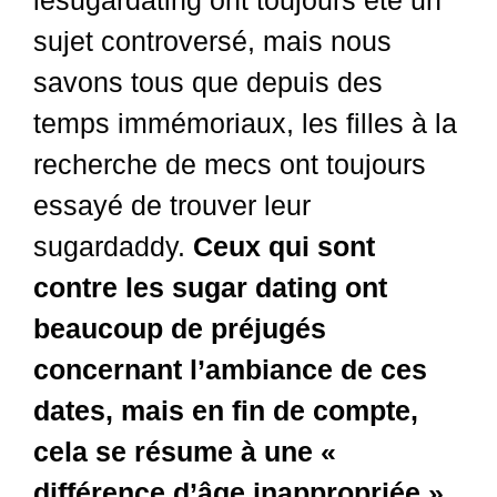
lesugardating ont toujours été un
sujet controversé, mais nous
savons tous que depuis des
temps immémoriaux, les filles à la
recherche de mecs ont toujours
essayé de trouver leur
sugardaddy.
Ceux qui sont
contre les sugar dating ont
beaucoup de préjugés
concernant l’ambiance de ces
dates, mais en fin de compte,
Dutch
cela se résume à une «
Spanish
différence d’âge inappropriée »
German