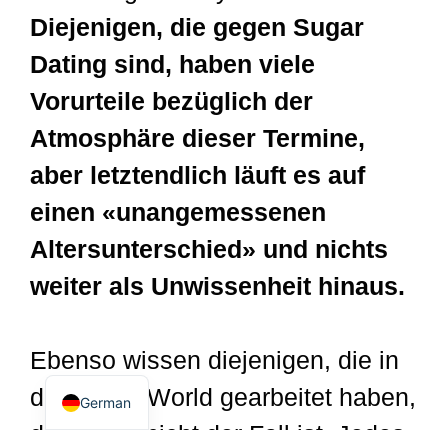
Diejenigen, die gegen Sugar
Dating sind, haben viele
Vorurteile bezüglich der
Atmosphäre dieser Termine,
aber letztendlich läuft es auf
einen «unangemessenen
Dutch
Altersunterschied» und nichts
Spanish
weiter als Unwissenheit hinaus.
Italian
English
Ebenso wissen diejenigen, die in
French
der Sugar World gearbeitet haben,
German
dass dies nicht der Fall ist. Jedes