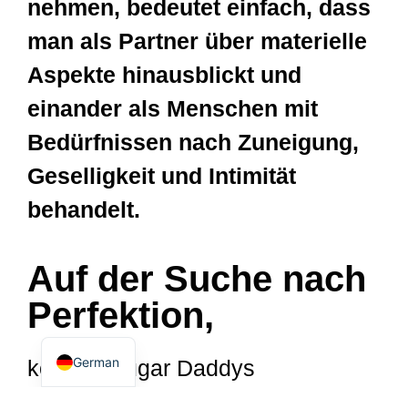
nehmen, bedeutet einfach, dass
man als Partner über materielle
Aspekte hinausblickt und
einander als Menschen mit
Bedürfnissen nach Zuneigung,
Geselligkeit und Intimität
behandelt.
Dutch
Spanish
Auf der Suche nach
Italian
English
Perfektion,
French
German
können Sugar Daddys
anspruchsvoll sein und ihre ideale