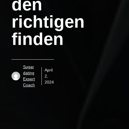
den
richtigen
finden
Sugar
April
dating
2,
Expert
2024
Coach