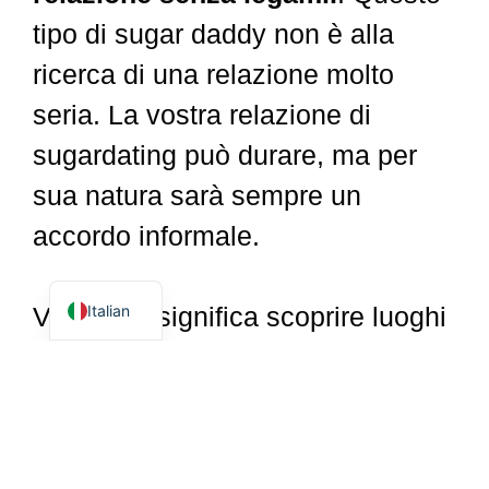
tipo di sugar daddy non è alla
ricerca di una relazione molto
seria. La vostra relazione di
Dutch
sugardating può durare, ma per
Spanish
sua natura sarà sempre un
German
accordo informale.
English
French
Italian
Viaggiare significa scoprire luoghi
esotici che non avreste mai
immaginato di poter visitare e
godere di una vita davvero
lussuosa.
Questi Sugar Daddy