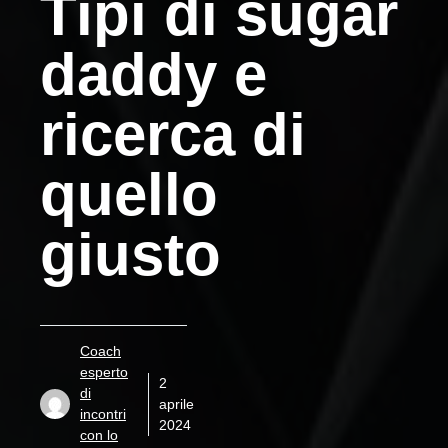
Tipi di sugar
daddy e
ricerca di
quello
giusto
Coach
esperto
2
di
aprile
incontri
2024
con lo